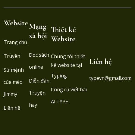
Website
Mạng
Thiết kế
xã hội
Website
Trang chủ
Đọc sách
Truyện
Chúng tôi thiết
Liên hệ
kế website tại
online
Sứ mệnh
Typing
typevn@gmail.com
Diễn đàn
của mèo
Công cụ viết bài
Truyện
Jimmy
AI.TYPE
hay
Liên hệ