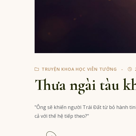
TRUYỆN KHOA HỌC VIỄN TƯỞNG
Thưa ngài tàu k
"Ông sẽ khiến người Trái Đất từ bỏ hành tinh
cả với thế hệ tiếp theo?"
Read