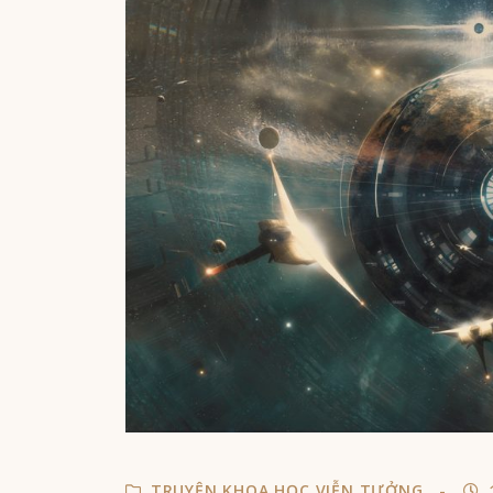
TRUYỆN KHOA HỌC VIỄN TƯỞNG