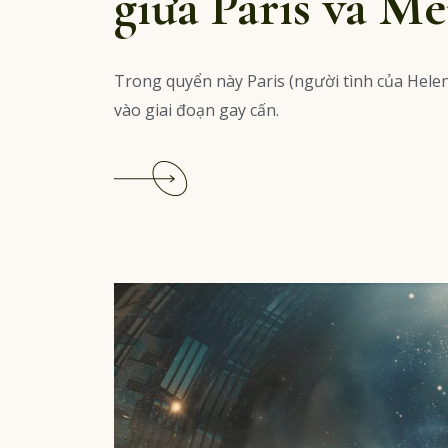
giữa Paris và Me
Trong quyển này Paris (người tình của Hele
vào giai đoạn gay cấn.
Read
More