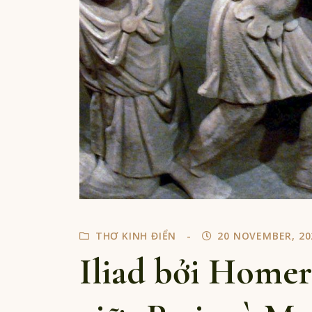
THƠ KINH ĐIỂN
20 NOVEMBER, 20
Iliad bởi Homer