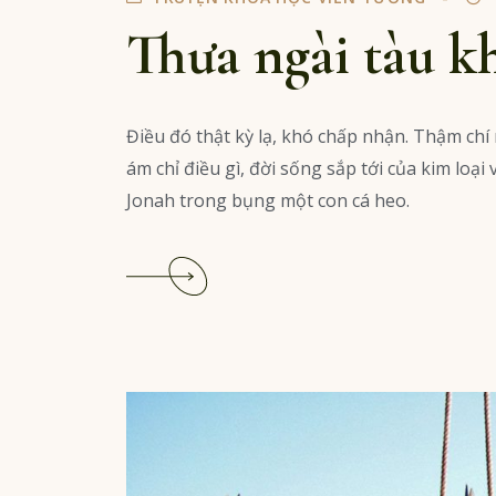
Thưa ngài tàu kh
Điều đó thật kỳ lạ, khó chấp nhận. Thậm ch
ám chỉ điều gì, đời sống sắp tới của kim lo
Jonah trong bụng một con cá heo.
Read
More