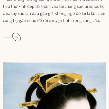
tiểu thư xinh đẹp thì thầm vào tai chàng samurai, lúc họ
chia tay sau lần đầu gặp gỡ. Không ngờ đó lại là lần cuối
cùng họ gặp nhau để rồi chuyện tình trong sáng của...
Continue
reading
Chuyện
tình
đèn
lồng
mẫu
đơn
(P.
1)