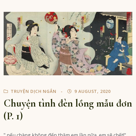
đèn
lồng
mẫu
đơn
(P.
2)
TRUYỆN DỊCH NGẮN
9 AUGUST, 2020
Chuyện tình đèn lồng mẫu đơn
(P. 1)
" nếu chàng không đến thăm em lần nữa, em sẽ chết!",