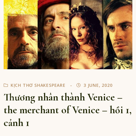
về
đấng
Christ
(p.1)
KỊCH THƠ SHAKESPEARE
3 JUNE, 2020
Thương nhân thành Venice –
the merchant of Venice – hồi 1,
cảnh 1