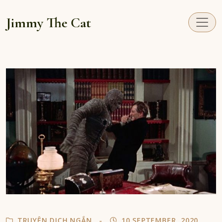
Jimmy The Cat
TRUYỆN DỊCH NGẮN
10 SEPTEMBER, 2020