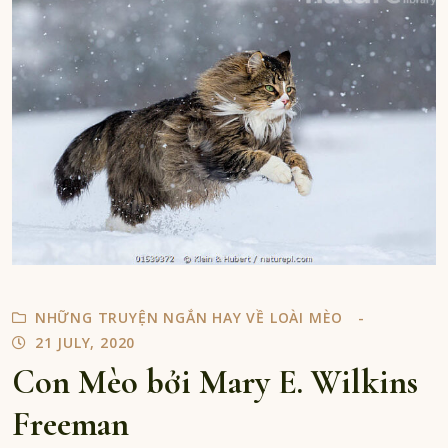
đẹp
của
thành
Yedo
NHỮNG TRUYỆN NGẮN HAY VỀ LOÀI MÈO
21 JULY, 2020
Con Mèo bởi Mary E. Wilkins
Freeman