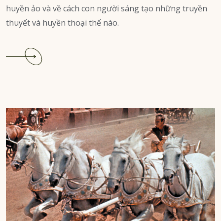
huyền ảo và về cách con người sáng tạo những truyền
thuyết và huyền thoại thế nào.
Continue
reading
Người
chết
đuối
đẹp
trai
nhất
trần
đời
bởi
Gabriel
Garcia
Marquez