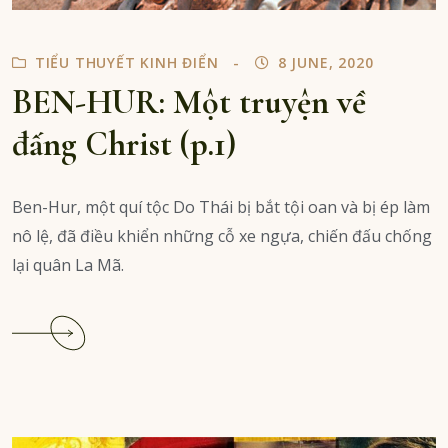
TIỂU THUYẾT KINH ĐIỂN
8 JUNE, 2020
BEN-HUR: Một truyện về
đấng Christ (p.1)
Ben-Hur, một quí tộc Do Thái bị bắt tội oan và bị ép làm
nô lệ, đã điều khiển những cỗ xe ngựa, chiến đấu chống
lại quân La Mã.
Continue
reading
BEN-
HUR:
Một
truyện