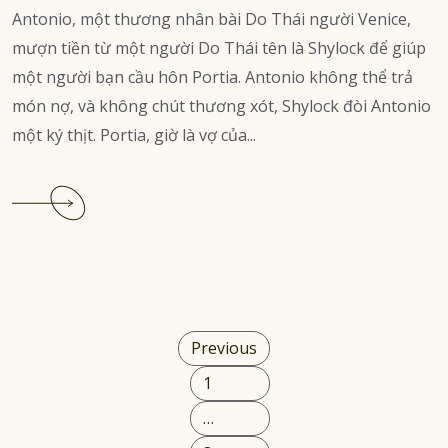
Antonio, một thương nhân bài Do Thái người Venice,
mượn tiền từ một người Do Thái tên là Shylock để giúp
một người bạn cầu hôn Portia. Antonio không thể trả
món nợ, và không chút thương xót, Shylock đòi Antonio
một ký thịt. Portia, giờ là vợ của...
Continue
reading
Thương
nhân
thành
Venice
Posts
–
Previous
the
pagination
1
merchant
of
…
Venice