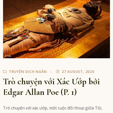
bởi
Edgar
Allan
Poe
(P.
2)
TRUYỆN DỊCH NGẮN
27 AUGUST, 2020
Trò chuyện với Xác Ướp bởi
Edgar Allan Poe (P. 1)
Trò chuyện với xác ướp, một cuộc đối thoại giữa Tôi,