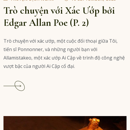
Trò chuyện với Xác Ướp bởi
Edgar Allan Poe (P. 2)
Trò chuyện với xác ướp, một cuộc đối thoại giữa Tôi,
tiến sĩ Ponnonner, và những người bạn với
Allamistakeo, một xác ướp Ai Cập về trình độ công nghệ
vượt bậc của người Ai Cập cổ đại.
Continue
reading
Trò
chuyện
với
Xác
Ướp