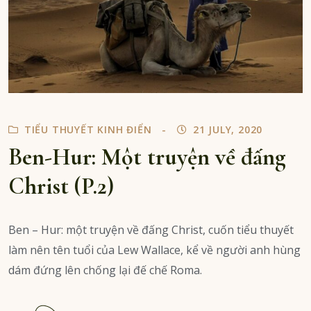
TIỂU THUYẾT KINH ĐIỂN
21 JULY, 2020
Ben-Hur: Một truyện về đấng
Christ (P.2)
Ben – Hur: một truyện về đấng Christ, cuốn tiểu thuyết
làm nên tên tuổi của Lew Wallace, kể về người anh hùng
dám đứng lên chống lại đế chế Roma.
Continue