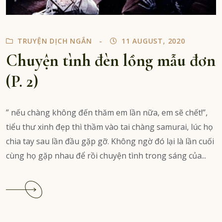
TRUYỆN DỊCH NGẮN
11 AUGUST, 2020
Chuyện tình đèn lồng mẫu đơn
(P. 2)
” nếu chàng không đến thăm em lần nữa, em sẽ chết!”,
tiểu thư xinh đẹp thì thầm vào tai chàng samurai, lúc họ
chia tay sau lần đầu gặp gỡ. Không ngờ đó lại là lần cuối
cùng họ gặp nhau để rồi chuyện tình trong sáng của...
Continue
reading
Chuyện
tình