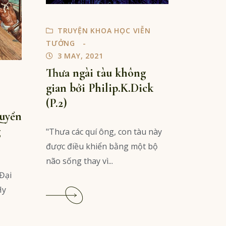
TRUYỆN KHOA HỌC VIỄN
TƯỞNG
3 MAY, 2021
Thưa ngài tàu không
gian bởi Philip.K.Dick
(P.2)
Quyển
g
"Thưa các quí ông, con tàu này
được điều khiển bằng một bộ
não sống thay vì...
 Đại
Read
Hy
More