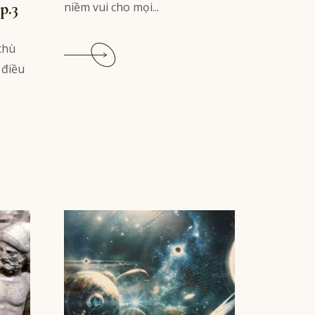
p.3
niềm vui cho mọi...
Read
thù
More
 điều