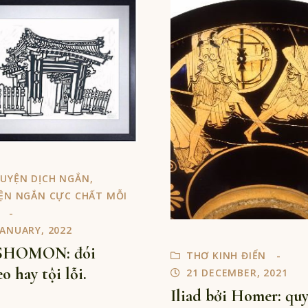
UYỆN DỊCH NGẮN
,
ỆN NGẮN CỰC CHẤT MỖI
JANUARY, 2022
HOMON: đói
THƠ KINH ĐIỂN
o hay tội lỗi.
21 DECEMBER, 2021
Iliad bởi Homer: qu