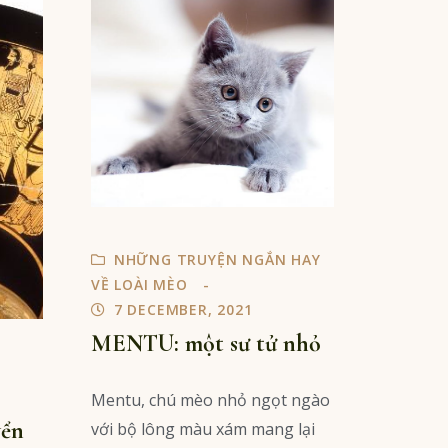
NHỮNG TRUYỆN NGẮN HAY
VỀ LOÀI MÈO
7 DECEMBER, 2021
MENTU: một sư tử nhỏ
Mentu, chú mèo nhỏ ngọt ngào
yển
với bộ lông màu xám mang lại