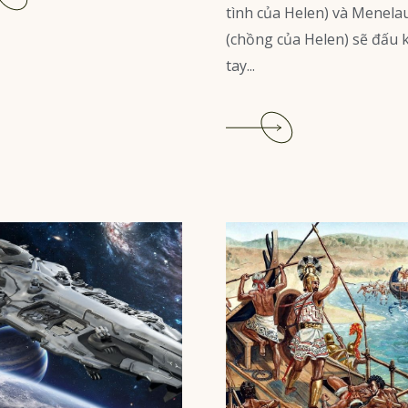
More
tình của Helen) và Menela
(chồng của Helen) sẽ đấu 
tay...
Read
More