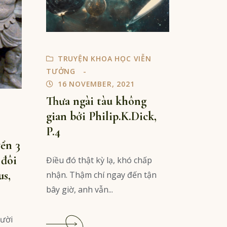
TRUYỆN KHOA HỌC VIỄN
TƯỞNG
16 NOVEMBER, 2021
Thưa ngài tàu không
gian bởi Philip.K.Dick,
P.4
ển 3
 đôi
Điều đó thật kỳ lạ, khó chấp
us,
nhận. Thậm chí ngay đến tận
bây giờ, anh vẫn...
Read
gười