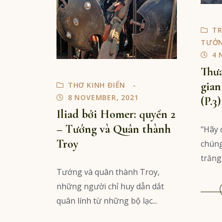
TR
TƯỞ
4 
Thưa
gian
THƠ KINH ĐIỂN
8 NOVEMBER, 2021
(P.3)
Iliad bởi Homer: quyển 2
– Tướng và Quân thành
"Hãy 
Troy
chúng
trăng,"
Tướng và quân thành Troy,
những người chỉ huy dẫn dắt
quân lính từ những bộ lạc...