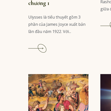
Rash
chương 1
giữa đ
Ulysses là tiểu thuyết gồm 3
phần của James Joyce xuất bản
lần đầu năm 1922. Với...
Read
More