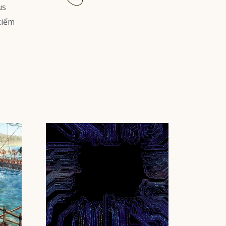
More
us
kiếm