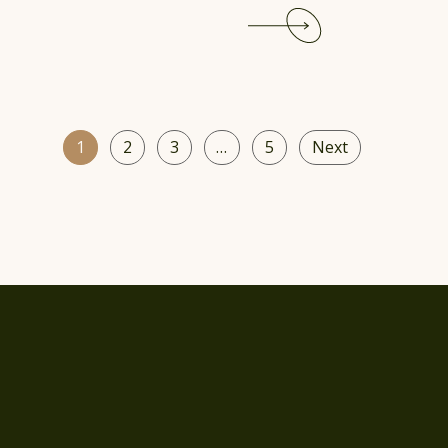
Read
More
1
2
3
…
5
Next