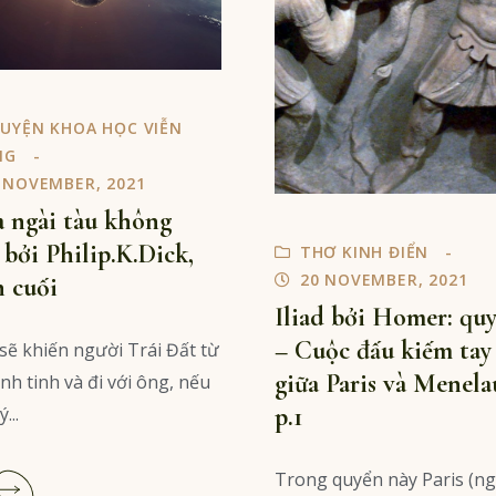
UYỆN KHOA HỌC VIỄN
NG
 NOVEMBER, 2021
 ngài tàu không
 bởi Philip.K.Dick,
THƠ KINH ĐIỂN
20 NOVEMBER, 2021
 cuối
Iliad bởi Homer: quy
– Cuộc đấu kiếm tay
sẽ khiến người Trái Đất từ
giữa Paris và Menela
nh tinh và đi với ông, nếu
p.1
...
Read
Trong quyển này Paris (n