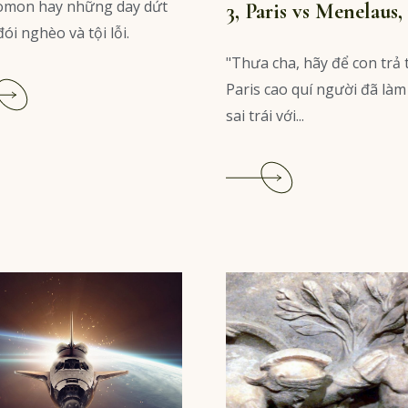
omon hay những day dứt
3, Paris vs Menelaus, 
ói nghèo và tội lỗi.
"Thưa cha, hãy để con trả 
Read
Paris cao quí người đã làm
More
sai trái với...
Read
More