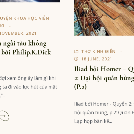
UYỆN KHOA HỌC VIỄN
NG
NOVEMBER, 2021
 ngài tàu không
 bởi Philip.K.Dick
THƠ KINH ĐIỂN
18 JUNE, 2021
Iliad bởi Homer – 
2: Đại hội quần hùn
đợi xem ông ấy làm gì khi
(P.2)
 ta đi vào lực hút của mặt
...
Iliad bởi Homer - Quyển 2:
Read
hội quần hùng, p.2: Quân 
More
Lạp họp bàn kế...