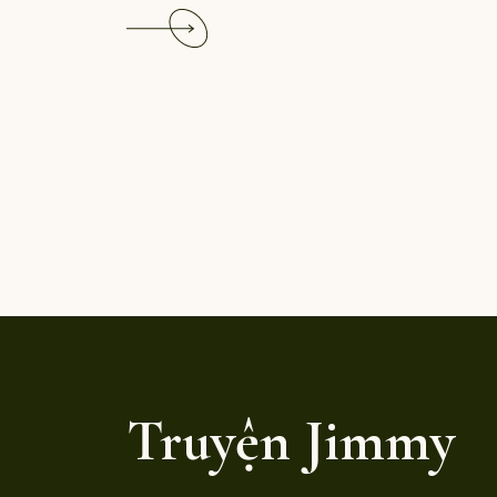
Read
More
Truyện Jimmy