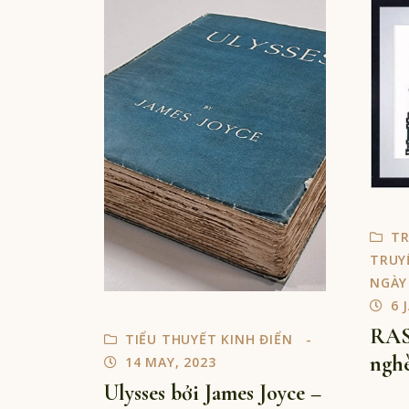
TR
TRUY
NGÀY
6 
RAS
TIỂU THUYẾT KINH ĐIỂN
nghè
14 MAY, 2023
Ulysses bởi James Joyce –