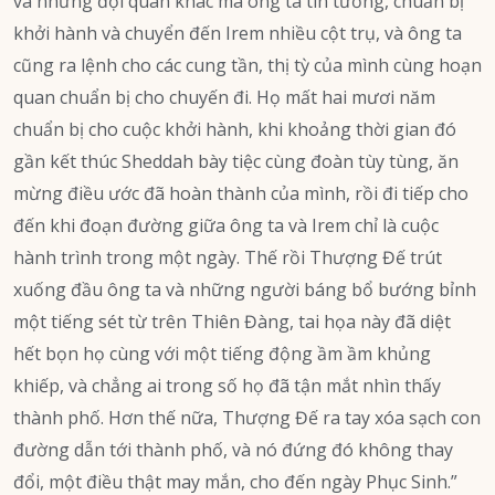
và những đội quân khác mà ông ta tin tưởng, chuẩn bị
khởi hành và chuyển đến Irem nhiều cột trụ, và ông ta
cũng ra lệnh cho các cung tần, thị tỳ của mình cùng hoạn
quan chuẩn bị cho chuyến đi. Họ mất hai mươi năm
chuẩn bị cho cuộc khởi hành, khi khoảng thời gian đó
gần kết thúc Sheddah bày tiệc cùng đoàn tùy tùng, ăn
mừng điều ước đã hoàn thành của mình, rồi đi tiếp cho
đến khi đoạn đường giữa ông ta và Irem chỉ là cuộc
hành trình trong một ngày. Thế rồi Thượng Đế trút
xuống đầu ông ta và những người báng bổ bướng bỉnh
một tiếng sét từ trên Thiên Đàng, tai họa này đã diệt
hết bọn họ cùng với một tiếng động ầm ầm khủng
khiếp, và chẳng ai trong số họ đã tận mắt nhìn thấy
thành phố. Hơn thế nữa, Thượng Đế ra tay xóa sạch con
đường dẫn tới thành phố, và nó đứng đó không thay
đổi, một điều thật may mắn, cho đến ngày Phục Sinh.”