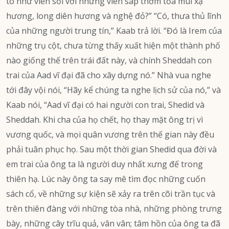
to như viên sỏi với những viên sáp thơm tỏa mùi xạ
hương, long diên hương và nghệ đỏ?” “Có, thưa thủ lĩnh
của những người trung tín,” Kaab trả lời. “Đó là Irem của
những trụ cột, chưa từng thấy xuất hiện một thành phố
nào giống thế trên trái đất này, và chính Sheddah con
trai của Aad vĩ đại đã cho xây dựng nó.” Nhà vua nghe
tới đây vội nói, “Hãy kể chúng ta nghe lịch sử của nó,” và
Kaab nói, “Aad vĩ đại có hai người con trai, Shedid và
Sheddah. Khi cha của họ chết, họ thay mặt ông trị vì
vương quốc, và mọi quân vương trên thế gian này đều
phải tuân phục họ. Sau một thời gian Shedid qua đời và
em trai của ông ta là người duy nhất xưng đế trong
thiên hạ. Lúc này ông ta say mê tìm đọc những cuốn
sách cổ, về những sự kiện sẽ xảy ra trên cõi trần tục và
trên thiên đàng với những tòa nhà, những phòng trưng
bày, những cây trĩu quả, vân vân; tâm hồn của ông ta đã