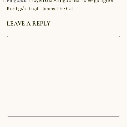
Pingback:
Truyện của Ali người Ba Tư về gã người
Kurd giảo hoạt - Jimmy The Cat
LEAVE A REPLY