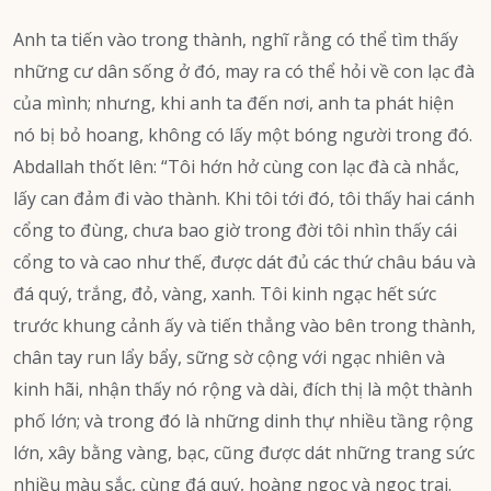
Anh ta tiến vào trong thành, nghĩ rằng có thể tìm thấy
những cư dân sống ở đó, may ra có thể hỏi về con lạc đà
của mình; nhưng, khi anh ta đến nơi, anh ta phát hiện
nó bị bỏ hoang, không có lấy một bóng người trong đó.
Abdallah thốt lên: “Tôi hớn hở cùng con lạc đà cà nhắc,
lấy can đảm đi vào thành. Khi tôi tới đó, tôi thấy hai cánh
cổng to đùng, chưa bao giờ trong đời tôi nhìn thấy cái
cổng to và cao như thế, được dát đủ các thứ châu báu và
đá quý, trắng, đỏ, vàng, xanh. Tôi kinh ngạc hết sức
trước khung cảnh ấy và tiến thẳng vào bên trong thành,
chân tay run lẩy bẩy, sững sờ cộng với ngạc nhiên và
kinh hãi, nhận thấy nó rộng và dài, đích thị là một thành
phố lớn; và trong đó là những dinh thự nhiều tầng rộng
lớn, xây bằng vàng, bạc, cũng được dát những trang sức
nhiều màu sắc, cùng đá quý, hoàng ngọc và ngọc trai.