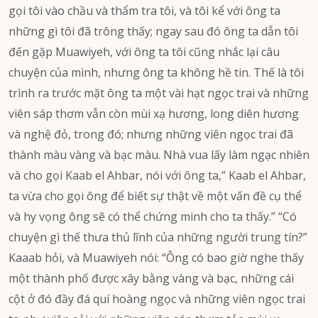
gọi tôi vào chầu và thẩm tra tôi, và tôi kể với ông ta
những gì tôi đã trông thấy; ngay sau đó ông ta dẫn tôi
đến gặp Muawiyeh, với ông ta tôi cũng nhắc lại câu
chuyện của mình, nhưng ông ta không hề tin. Thế là tôi
trình ra trước mặt ông ta một vài hạt ngọc trai và những
viên sáp thơm vẫn còn mùi xạ hương, long diên hương
và nghệ đỏ, trong đó; nhưng những viên ngọc trai đã
thành màu vàng và bạc màu. Nhà vua lấy làm ngạc nhiên
và cho gọi Kaab el Ahbar, nói với ông ta,” Kaab el Ahbar,
ta vừa cho gọi ông để biết sự thật về một vấn đề cụ thể
và hy vọng ông sẽ có thể chứng minh cho ta thấy.” “Có
chuyện gì thế thưa thủ lĩnh của những người trung tín?”
Kaaab hỏi, và Muawiyeh nói: “Ông có bao giờ nghe thấy
một thành phố được xây bằng vàng và bạc, những cái
cột ở đó đầy đá quí hoàng ngọc và những viên ngọc trai