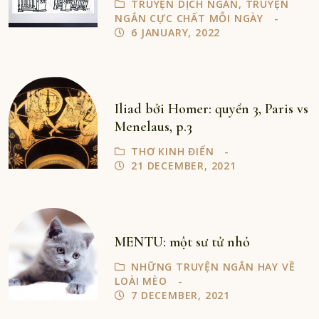
TRUYỆN DỊCH NGẮN
,
TRUYỆN
NGẮN CỰC CHẤT MỖI NGÀY
6 JANUARY, 2022
Iliad bởi Homer: quyển 3, Paris vs
Menelaus, p.3
THƠ KINH ĐIỂN
21 DECEMBER, 2021
MENTU: một sư tử nhỏ
NHỮNG TRUYỆN NGẮN HAY VỀ
LOÀI MÈO
7 DECEMBER, 2021