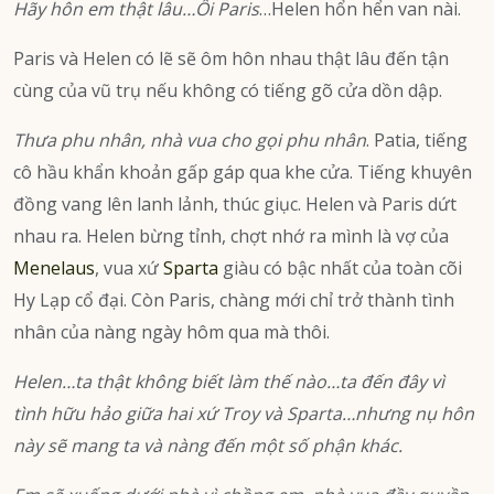
Hãy hôn em thật lâu…Ôi Paris
…Helen hổn hển van nài.
Paris và Helen có lẽ sẽ ôm hôn nhau thật lâu đến tận
cùng của vũ trụ nếu không có tiếng gõ cửa dồn dập.
Thưa phu nhân, nhà vua cho gọi phu nhân
. Patia, tiếng
cô hầu khẩn khoản gấp gáp qua khe cửa. Tiếng khuyên
đồng vang lên lanh lảnh, thúc giục. Helen và Paris dứt
nhau ra. Helen bừng tỉnh, chợt nhớ ra mình là vợ của
Menelaus
, vua xứ
Sparta
giàu có bậc nhất của toàn cõi
Hy Lạp cổ đại. Còn Paris, chàng mới chỉ trở thành tình
nhân của nàng ngày hôm qua mà thôi.
Helen…ta thật không biết làm thế nào…ta đến đây vì
tình hữu hảo giữa hai xứ Troy và Sparta…nhưng nụ hôn
này sẽ mang ta và nàng đến một số phận khác.