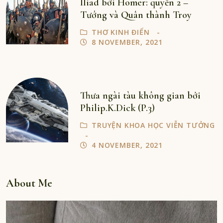
Iliad bởi Homer: quyển 2 –
Tướng và Quân thành Troy
THƠ KINH ĐIỂN
8 NOVEMBER, 2021
Thưa ngài tàu không gian bởi
Philip.K.Dick (P.3)
TRUYỆN KHOA HỌC VIỄN TƯỞNG
4 NOVEMBER, 2021
About Me