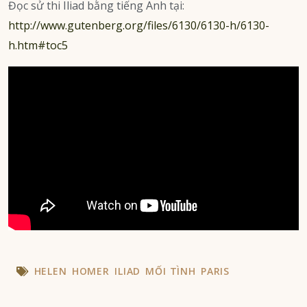
Đọc sử thi Iliad bằng tiếng Anh tại:
http://www.gutenberg.org/files/6130/6130-h/6130-
h.htm#toc5
HELEN
HOMER
ILIAD
MỐI TÌNH
PARIS