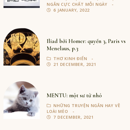
NGẮN CỰC CHẤT MỖI NGÀY
6 JANUARY, 2022
Iliad bởi Homer: quyển 3, Paris vs
Menelaus, p.3
THƠ KINH ĐIỂN
21 DECEMBER, 2021
MENTU: một sư tử nhỏ
NHỮNG TRUYỆN NGẮN HAY VỀ
LOÀI MÈO
7 DECEMBER, 2021