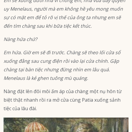
Em sẽ xuống dưới nhà vì chồng em, nhà vua đầy quyền
uy Menelaus, người mà em không hề yêu mong muốn
sự có mặt em để tỏ rõ vị thế của ông ta nhưng em sẽ
đến tìm chàng sau khi bữa tiệc kết thúc.
Nàng hứa chứ?
Em hứa. Giờ em sẽ đi trước. Chàng sẽ theo lối cửa sổ
xuống đằng sau cung điện rồi vào lại cửa chính. Gặp
chàng tại bàn tiệc nhưng đừng nhìn em lâu quá.
Menelaus là kẻ ghen tuông mù quáng.
Nàng đặt lên đôi môi ấm áp của chàng một nụ hôn từ
biệt thật nhanh rồi ra mở cửa cùng Patia xuống sảnh
tiệc của lâu đài.