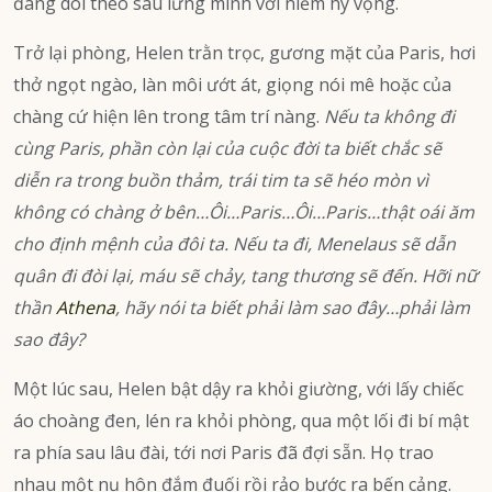
đang dõi theo sau lưng mình với niềm hy vọng.
Trở lại phòng, Helen trằn trọc, gương mặt của Paris, hơi
thở ngọt ngào, làn môi ướt át, giọng nói mê hoặc của
chàng cứ hiện lên trong tâm trí nàng.
Nếu ta không đi
cùng Paris, phần còn lại của cuộc đời ta biết chắc sẽ
diễn ra trong buồn thảm, trái tim ta sẽ héo mòn vì
không có chàng ở bên…Ôi…Paris…Ôi…Paris…thật oái ăm
cho định mệnh của đôi ta. Nếu ta đi, Menelaus sẽ dẫn
quân đi đòi lại, máu sẽ chảy, tang thương sẽ đến. Hỡi nữ
thần
Athena
, hãy nói ta biết phải làm sao đây…phải làm
sao đây?
Một lúc sau, Helen bật dậy ra khỏi giường, với lấy chiếc
áo choàng đen, lén ra khỏi phòng, qua một lối đi bí mật
ra phía sau lâu đài, tới nơi Paris đã đợi sẵn. Họ trao
nhau một nụ hôn đắm đuối rồi rảo bước ra bến cảng.