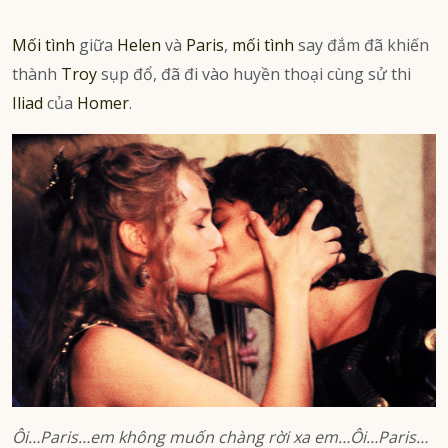
Mối tình
giữa
Helen
và
Paris
,
mối tình
say đắm đã khiến
thành
Troy
sụp đổ, đã đi vào huyền thoại cùng sử thi
Iliad
của
Homer
.
Ôi…Paris…em không muốn chàng rời xa em…Ôi…Paris…